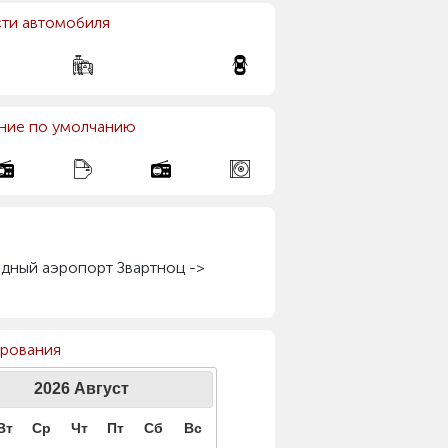
ти автомобиля
ние по умолчанию
дный аэропорт Звартноц ->
н
ирования
2026
Август
Вт
Ср
Чт
Пт
Сб
Вс