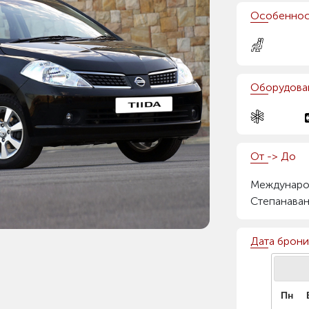
Особеннос
Оборудова
От -> До
Междунаро
Степанава
Дата брон
Пн