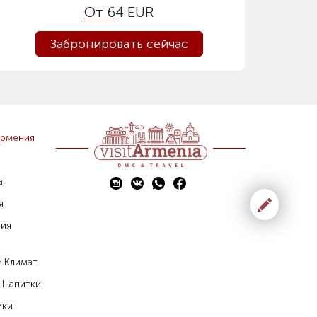
От 64 EUR
Забронировать сейчас
Армения
а
я
фия
& Климат
 Напитки
ики