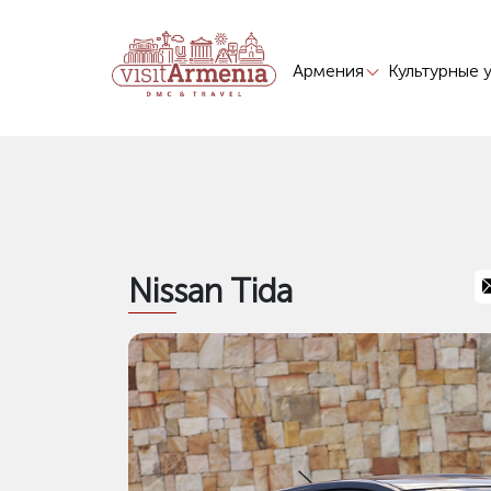
Армения
Культурные 
Nissan Tida