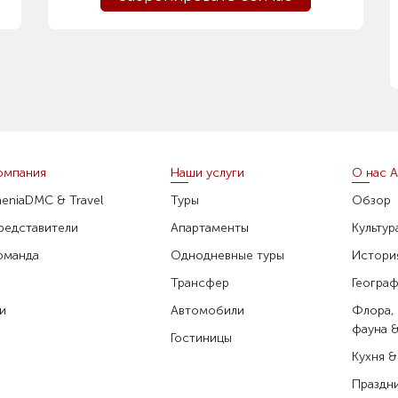
омпания
Наши услуги
О нас 
meniaDMC & Travel
Туры
Обзор
редставители
Апартаменты
Культур
оманда
Однодневные туры
Истори
а
Трансфер
Геогра
и
Автомобили
Флора,
фауна 
Гостиницы
Кухня &
Праздн